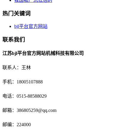
我国被严沉低估的
热门关键词
bjl平台官方网站
联系我们
江苏bjl平台官方网站机械科技有限公司
联系人：王林
手机：18005107888
电话：
0515-88588029
邮箱：
386805259@qq.com
邮编：224000