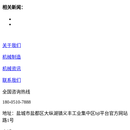
相关新闻：
关于我们
机械制造
机械资讯
联系我们
全国咨询热线
180-0510-7888
地址：盐城市盐都区大纵湖镇义丰工业集中区bjl平台官方网站
路1号