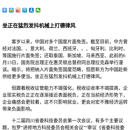
坐正在猛烈发抖机械上打德律风
客岁以来，中国对多个国度片面免签。截至目前，中方曾
经对法国、、意大利、荷兰、西班牙、、、匈牙利、比利时、
等国施行片面免签；还取泰国、新加坡、马来西亚、此前的6
月13日，国务院总理正在惠灵顿总督府同总理拉克森举行漫
谈。暗示，将把纳入片面免签国度范畴，但愿新方为中国赴新
供给更多便当。坐正在猛烈发抖机械上打德律风。
但跟着税收征管能力不竭强化，税收征收率不竭提高，企
业现实税负正正在逐渐接近表面税负，正在当前经济形势下，
企业痛感会更较着，这不只影响就业，更会对宏不雅经济运转
带来负面影响。
十二届四川省委科技委员会第一次会议，有多个主要议
题，包罗“进修地方科技委员会相关会议”“审议《省委科技委