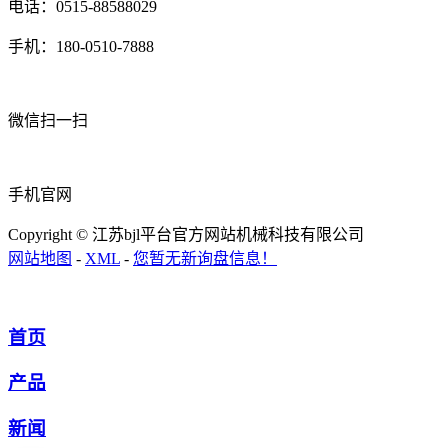
电话：0515-88588029
手机：180-0510-7888
微信扫一扫
手机官网
Copyright © 江苏bjl平台官方网站机械科技有限公司
网站地图
-
XML
-
您暂无新询盘信息！
首页
产品
新闻