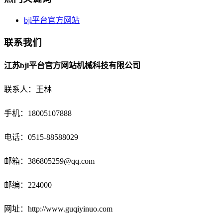
bjl平台官方网站
联系我们
江苏bjl平台官方网站机械科技有限公司
联系人：王林
手机：18005107888
电话：
0515-88588029
邮箱：
386805259@qq.com
邮编：224000
网址：http://www.guqiyinuo.com