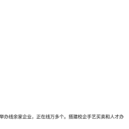
”举办线余家企业，正在线万多个。搭建校企手艺买卖和人才办