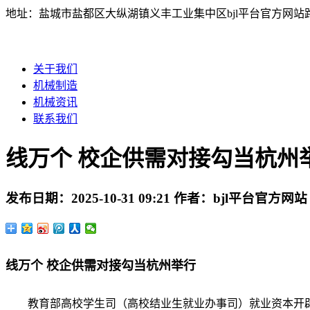
地址：盐城市盐都区大纵湖镇义丰工业集中区bjl平台官方网站
关于我们
机械制造
机械资讯
联系我们
线万个 校企供需对接勾当杭州
发布日期：
2025-10-31 09:21
作者：
bjl平台官方网站
线万个 校企供需对接勾当杭州举行
教育部高校学生司（高校结业生就业办事司）就业资本开辟处