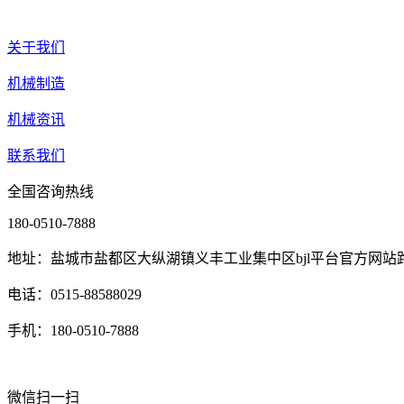
关于我们
机械制造
机械资讯
联系我们
全国咨询热线
180-0510-7888
地址：盐城市盐都区大纵湖镇义丰工业集中区bjl平台官方网站
电话：0515-88588029
手机：180-0510-7888
微信扫一扫