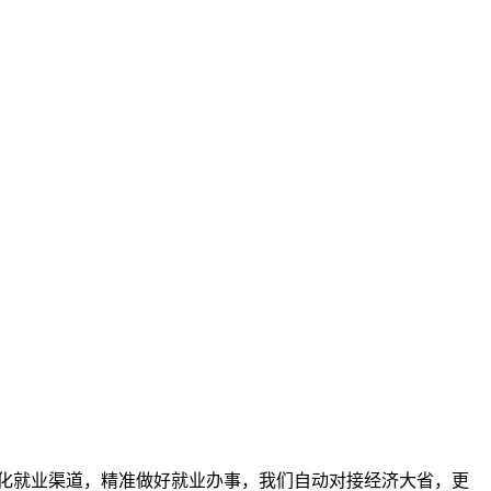
化就业渠道，精准做好就业办事，我们自动对接经济大省，更