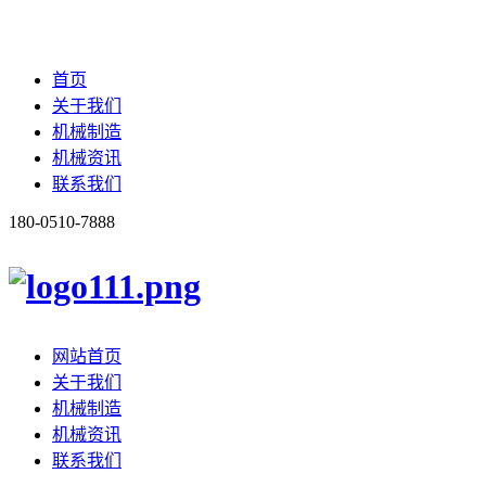
首页
关于我们
机械制造
机械资讯
联系我们
180-0510-7888
网站首页
关于我们
机械制造
机械资讯
联系我们