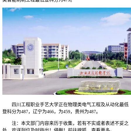
四川工程职业手艺大学正在物理类电气工程及从动化最低
登科分为487，辽宁为466，为459，贵州为487。
注：本文部门内容来历于收集，若有不实或者表述不妥之
处，欢送列位及时指出！侵删！前往搜狐，查看更多。