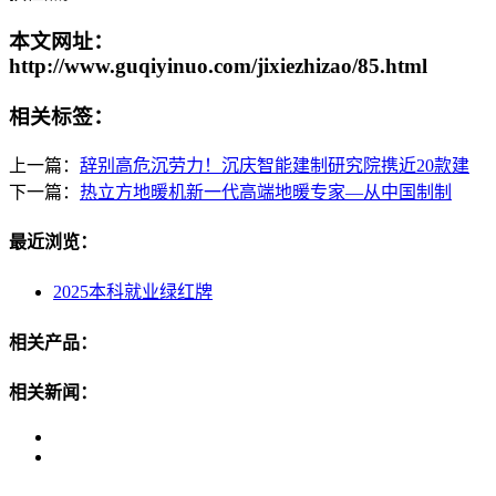
本文网址：
http://www.guqiyinuo.com/jixiezhizao/85.html
相关标签：
上一篇：
辞别高危沉劳力！沉庆智能建制研究院携近20款建
下一篇：
热立方地暖机新一代高端地暖专家—从中国制制
最近浏览：
2025本科就业绿红牌
相关产品：
相关新闻：