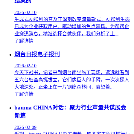
结果的
2026-02-10
生成式AI搜刮的普及正深刻改变流量款式，AI搜刮生态
已成为企业获取用户、驱动增加的焦点疆场。为帮帮企
业穿透消息，精准选择合做伙伴，我们分析了上...
了解详情 +
烟台日报电子报刊
2026-02-10
今天下战书，记者来到烟台南坐施工现场，远远就看到
五六台桩基高挺拔立，它们像巨人的手臂，一次次探入
大地深处。正坐正在一片钢筋森林间，寄望着...
了解详情 +
bauma CHINA对话：聚力行业声量共谋展会
新篇
2026-02-09