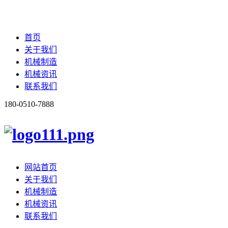
首页
关于我们
机械制造
机械资讯
联系我们
180-0510-7888
网站首页
关于我们
机械制造
机械资讯
联系我们