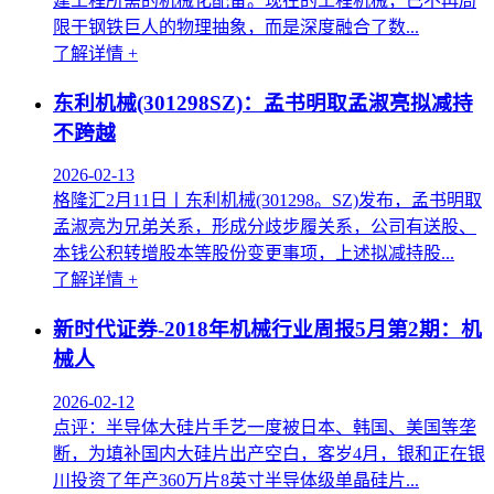
建工程所需的机械化配备。现在的工程机械，已不再局
限于钢铁巨人的物理抽象，而是深度融合了数...
了解详情 +
东利机械(301298SZ)：孟书明取孟淑亮拟减持
不跨越
2026-02-13
格隆汇2月11日丨东利机械(301298。SZ)发布，孟书明取
孟淑亮为兄弟关系，形成分歧步履关系，公司有送股、
本钱公积转增股本等股份变更事项，上述拟减持股...
了解详情 +
新时代证券-2018年机械行业周报5月第2期：机
械人
2026-02-12
点评：半导体大硅片手艺一度被日本、韩国、美国等垄
断，为填补国内大硅片出产空白，客岁4月，银和正在银
川投资了年产360万片8英寸半导体级单晶硅片...