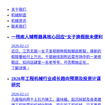
关于我们
机械制造
机械资讯
联系我们
一残疾人辅帮器具核心回应“女子换假肢未便利
2026-02-13
近日，江苏无锡一女子发视频称假肢脚底断裂，换新的
假肢要给付上万元，于是她找到附近菜市场中的一家修
鞋店，扣问店肆里一名老爷爷，可否帮她正在...
了解详情 +
2026年工程机械行业成长趋向预测及投资计谋
研究
2026-02-13
凡是指向用于土石方施工、面扶植、起沉拆卸及各类建