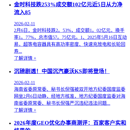
金时科技跌253%成交额102亿元近5日从力净
流入85
2026-02-11
2月6日，金时科技跌2。53%，成交额1。02亿元，换手
率1。77%，总市值57。75亿元。1、2025年5月16日互动
易，超等电容器具有高功率密度、快速充放电和长轮回
寿...
了解详情 +
沉磅剧透！中国沉汽豪沃KS即将登场！
2026-02-11
海南省委原常委、秘书长倪强被双开地方纪委国度监委
网坐2月6日动静，经地方核准，地方纪委国度监委对海
南省委原常委、秘书长倪强严沉违纪违法问题...
了解详情 +
2026年度GEO优化办事商测评：百家客户实和