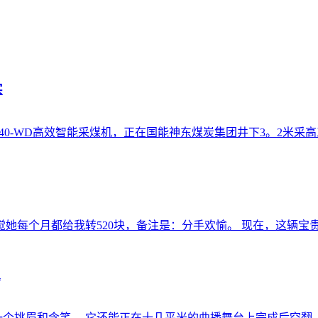
实
840-WD高效智能采煤机，正在国能神东煤炭集团井下3。2米采高
她每个月都给我转520块，备注是：分手欢愉。 现在，这辆宝贵
人
一个挑眉和含笑。 它还能正在十几平米的曲播舞台上完成后空翻、