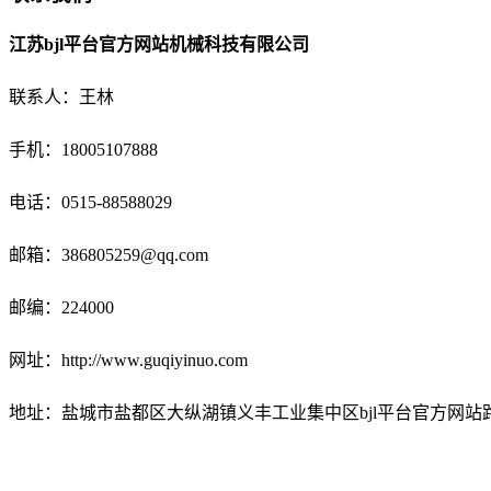
江苏bjl平台官方网站机械科技有限公司
联系人：王林
手机：18005107888
电话：
0515-88588029
邮箱：
386805259@qq.com
邮编：224000
网址：http://www.guqiyinuo.com
地址：盐城市盐都区大纵湖镇义丰工业集中区bjl平台官方网站