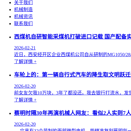
关于我们
机械制造
机械资讯
联系我们
西煤机自研智能采煤机打破进口记载 国产配备
2026-02-21
近日，西安经开区企业西煤机公司自从研制的MG1050/2
了解详情 +
车轮上的：第一辆自行式汽车的降生取文明跃迁
2026-02-20
前女友欠我10万块，3年了都没还。我去银行打流水，发觉
了解详情 +
蔡明时隔30年再演机械人网友：看似2人实则7
2026-02-20
。 它具有32个节制的面部微型电机，能精准复刻蔡明每