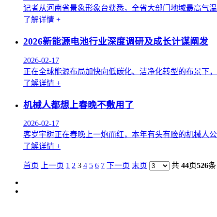
记者从河南省景象形象台获悉，全省大部门地域最高气温较前
了解详情 +
2026新能源电池行业深度调研及成长计谋阐发
2026-02-17
正在全球能源布局加快向低碳化、洁净化转型的布景下，
了解详情 +
机械人都想上春晚不敷用了
2026-02-17
客岁宇树正在春晚上一炮而红，本年有头有脸的机械人公
了解详情 +
首页
上一页
1
2
3
4
5
6
7
下一页
末页
共
44
页
526
条