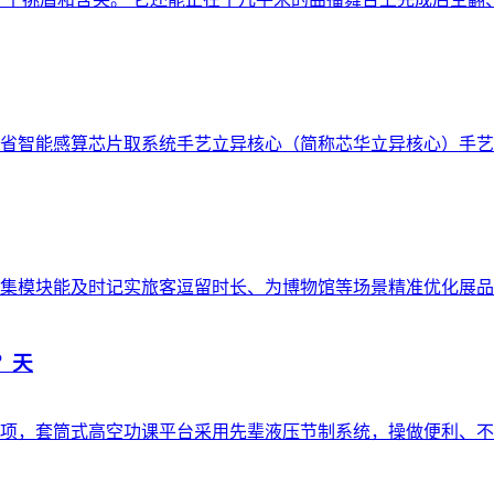
省智能感算芯片取系统手艺立异核心（简称芯华立异核心）手艺工
集模块能及时记实旅客逗留时长、为博物馆等场景精准优化展品结
？天
套筒式高空功课平台采用先辈液压节制系统，操做便利、不变性强，