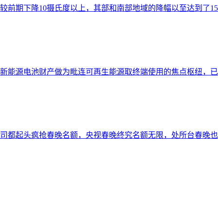
期下降10摄氏度以上，其部和南部地域的降幅以至达到了15摄氏
新能源电池财产做为毗连可再生能源取终端使用的焦点枢纽，已成
司都起头疯抢春晚名额，央视春晚终究名额无限，处所台春晚也成