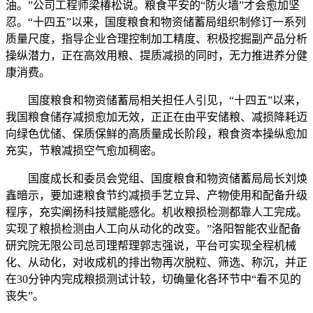
油。”公司工程师梁椿松说。粮食平安的“防火墙”才会愈加坚
忍。“十四五”以来，国度粮食和物资储蓄局组织制修订一系列
质量尺度，指导企业合理控制加工精度、积极挖掘副产品分析
操纵潜力，正在高效用粮、提质减损的同时，无力推进养分健
康消费。
国度粮食和物资储蓄局相关担任人引见，“十四五”以来，
我国粮食储存减损愈加无效，正正在由平安储粮、减损降耗迈
向绿色优储、保质保鲜的高质量成长阶段，粮食资本操纵愈加
充实，节粮减损空气愈加稠密。
国度成长和委员会党组、国度粮食和物资储蓄局局长刘焕
鑫暗示，要加速粮食节约减损手艺立异、产物使用和配备升级
程序，充实阐扬科技赋能感化。机收粮损检测都靠人工完成。
实现了粮损检测由人工向从动化的改变。”洛阳智能农业配备
研究院无限公司总司理帮理郭志强说，平台可实现全程机械
化、从动化，对收成机的排出物再次脱粒、筛选、称沉，并正
在30分钟内完成粮损测试计较，切确量化各环节中“看不见的
丧失”。