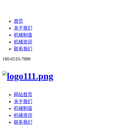
首页
关于我们
机械制造
机械资讯
联系我们
180-0510-7888
网站首页
关于我们
机械制造
机械资讯
联系我们