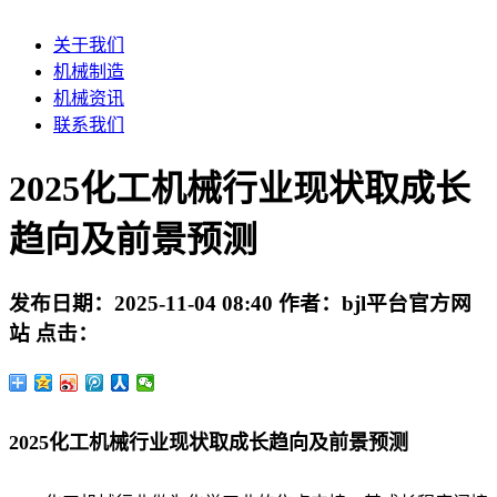
关于我们
机械制造
机械资讯
联系我们
2025化工机械行业现状取成长
趋向及前景预测
发布日期：
2025-11-04 08:40
作者：
bjl平台官方网
站
点击：
2025化工机械行业现状取成长趋向及前景预测