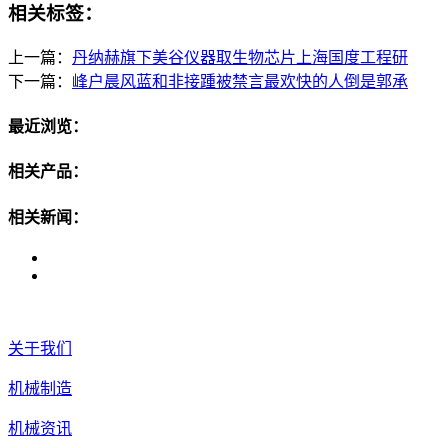
相关标签：
上一篇：
丹纳赫旗下美谷仪器取生物芯片上海国度工程研
下一篇：
峰户晨风蓝和非接踵被禁言最欢快的人倒是郭承
最近浏览：
相关产品：
相关新闻：
关于我们
机械制造
机械资讯