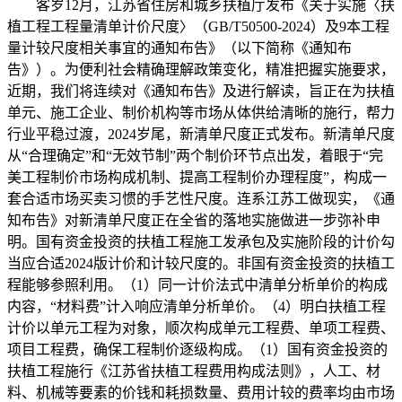
客岁12月，江苏省住房和城乡扶植厅发布《关于实施〈扶
植工程工程量清单计价尺度〉（GB/T50500-2024）及9本工程
量计较尺度相关事宜的通知布告》（以下简称《通知布
告》）。为便利社会精确理解政策变化，精准把握实施要求，
近期，我们将连续对《通知布告》及进行解读，旨正在为扶植
单元、施工企业、制价机构等市场从体供给清晰的施行，帮力
行业平稳过渡，2024岁尾，新清单尺度正式发布。新清单尺度
从“合理确定”和“无效节制”两个制价环节点出发，着眼于“完
美工程制价市场构成机制、提高工程制价办理程度”，构成一
套合适市场买卖习惯的手艺性尺度。连系江苏工做现实，《通
知布告》对新清单尺度正在全省的落地实施做进一步弥补申
明。国有资金投资的扶植工程施工发承包及实施阶段的计价勾
当应合适2024版计价和计较尺度的。非国有资金投资的扶植工
程能够参照利用。（1）同一计价法式中清单分析单价的构成
内容，“材料费”计入响应清单分析单价。（4）明白扶植工程
计价以单元工程为对象，顺次构成单元工程费、单项工程费、
项目工程费，确保工程制价逐级构成。（1）国有资金投资的
扶植工程施行《江苏省扶植工程费用构成法则》，人工、材
料、机械等要素的价钱和耗损数量、费用计较的费率均由市场