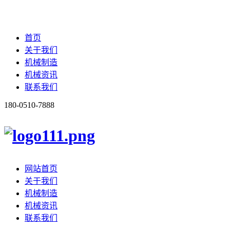
首页
关于我们
机械制造
机械资讯
联系我们
180-0510-7888
网站首页
关于我们
机械制造
机械资讯
联系我们