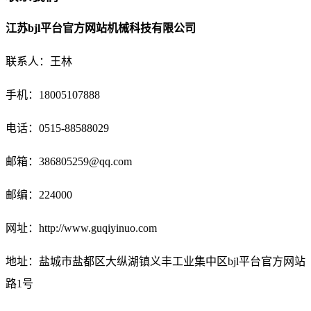
江苏bjl平台官方网站机械科技有限公司
联系人：王林
手机：18005107888
电话：
0515-88588029
邮箱：
386805259@qq.com
邮编：224000
网址：http://www.guqiyinuo.com
地址：盐城市盐都区大纵湖镇义丰工业集中区bjl平台官方网站
路1号